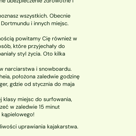
e ubezpieczenie zdrowotne i 
oznasz wszystkich. Obecnie 
, Dortmundu i innych miejsc.
nością powitamy Cię również w 
sób, które przyjechały do 
iały styl życia. Oto kilka 
w narciarstwa i snowboardu. 
eia, położona zaledwie godzinę 
r, gdzie od stycznia do maja 
j klasy miejsc do surfowania, 
zeć w zaledwie 15 minut 
 kąpielowego!
liwości uprawiania kajakarstwa.