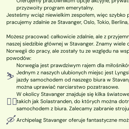
Oferujemy pracownikom opcje akcyjne, prywatn
przyzwoity program emerytalny.
Jesteśmy wciąż niewielkim zespołem, więc szybko p
pracujemy zdalnie ze Stavanger, Oslo, Tokio, Berlina
Możesz pracować całkowicie zdalnie, ale z przyjem
naszej siedzibie głównej w Stavanger. Znamy wiele o
Norwegii do pracy, ale zostały tu ze względu na wspan
powodów:
Norwegia jest prawdziwym rajem dla miłośnikó
Jednym z naszych ulubionych miejsc jest Lyngsh
⛷
jazdy samochodem od naszego biura w Stavange
można uprawiać narciarstwo pozatrasowe.
W okolicy Stavanger znajduje się kilka światowe
🏄‍♀️
takich jak Solastranden, do których można dotr
samochodem z biura. Zalecamy zabranie stroju
🛶
Archipelag Stavanger oferuje fantastyczne moż