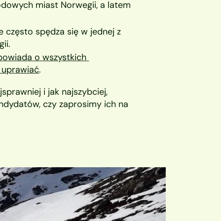
odowych miast Norwegii, a latem 
 często spędza się w jednej z 
ii.
powiada o wszystkich 
 uprawiać
.
prawniej i jak najszybciej, 
ndydatów, czy zaprosimy ich na 