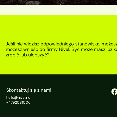
Jeśli nie widzisz odpowiedniego stanowiska, możesz 
możesz wnieść do firmy Nivel. Być może masz już k
zrobić lub ulepszyć?
Skontaktuj się z nami
hello@nivel.no
+4792081006