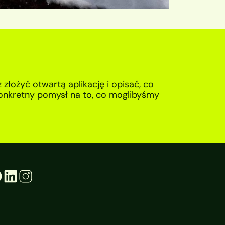
złożyć otwartą aplikację i opisać, co 
onkretny pomysł na to, co moglibyśmy 