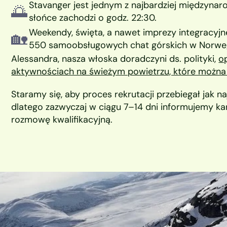
Stavanger jest jednym z najbardziej międzynar
🌅
słońce zachodzi o godz. 22:30.
Weekendy, święta, a nawet imprezy integracyjne
🏡 
550 samoobsługowych chat górskich w Norweg
Alessandra, nasza włoska doradczyni ds. polityki, 
o
aktywnościach na świeżym powietrzu, które można
Staramy się, aby proces rekrutacji przebiegał jak najs
dlatego zazwyczaj w ciągu 7–14 dni informujemy ka
rozmowę kwalifikacyjną.