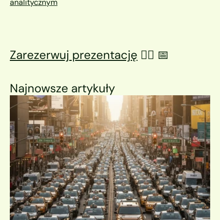
analitycznym
Zarezerwuj prezentację
 👉🏼 📅
Najnowsze artykuły